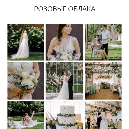
РОЗОВЫЕ ОБЛАКА