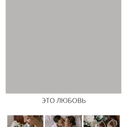
ЭТО ЛЮБОВЬ